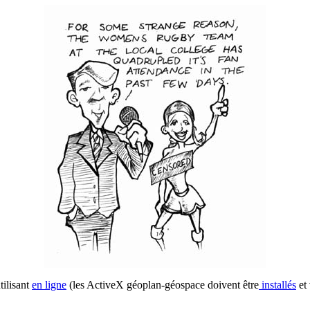
tilisant
en ligne
(les ActiveX géoplan-géospace doivent être
installés
et 