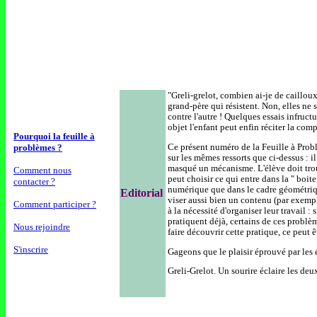
"Greli-grelot, combien ai-je de caillou
grand-père qui résistent. Non, elles ne 
contre l'autre ! Quelques essais infruct
objet l'enfant peut enfin réciter la compt
Pourquoi la feuille à
Ce présent numéro de la Feuille à Prob
problèmes ?
sur les mêmes ressorts que ci-dessus : i
masqué un mécanisme. L'élève doit trouve
Comment nous
peut choisir ce qui entre dans la " boit
contacter ?
numérique que dans le cadre géométrique
Editorial
viser aussi bien un contenu (par exempl
Comment participer ?
à la nécessité d'organiser leur travail : 
pratiquent déjà, certains de ces problè
Nous rejoindre
faire découvrir cette pratique, ce peut 
S'inscrire
Gageons que le plaisir éprouvé par les 
Greli-Grelot. Un sourire éclaire les deux